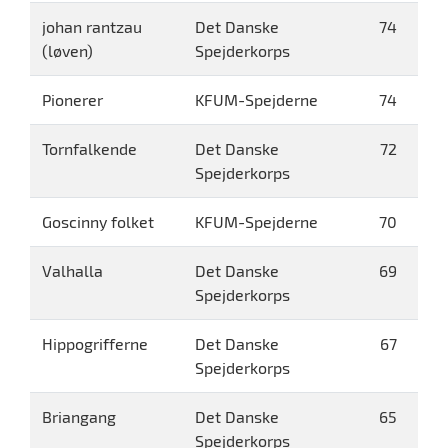
johan rantzau
Det Danske
74
(løven)
Spejderkorps
Pionerer
KFUM-Spejderne
74
Tornfalkende
Det Danske
72
Spejderkorps
Goscinny folket
KFUM-Spejderne
70
Valhalla
Det Danske
69
Spejderkorps
Hippogrifferne
Det Danske
67
Spejderkorps
Briangang
Det Danske
65
Spejderkorps