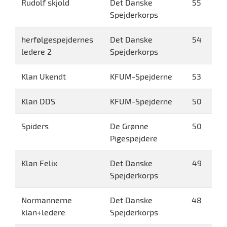
Rudolf skjold
Det Danske
55
Spejderkorps
herfølgespejdernes
Det Danske
54
ledere 2
Spejderkorps
Klan Ukendt
KFUM-Spejderne
53
Klan DDS
KFUM-Spejderne
50
Spiders
De Grønne
50
Pigespejdere
Klan Felix
Det Danske
49
Spejderkorps
Normannerne
Det Danske
48
klan+ledere
Spejderkorps