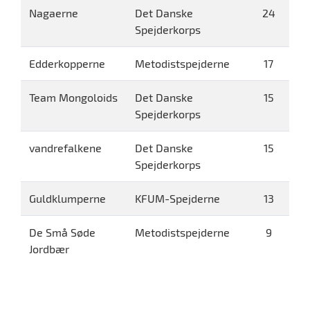
Nagaerne
Det Danske
24
Spejderkorps
Edderkopperne
Metodistspejderne
17
Team Mongoloids
Det Danske
15
Spejderkorps
vandrefalkene
Det Danske
15
Spejderkorps
Guldklumperne
KFUM-Spejderne
13
De Små Søde
Metodistspejderne
9
Jordbær